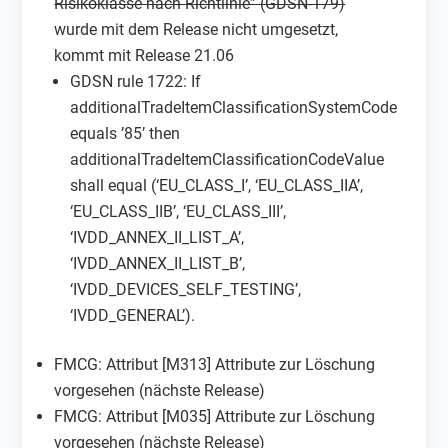
Risikoklasse nach Richtlinie” (GDSN-179)
wurde mit dem Release nicht umgesetzt,
kommt mit Release 21.06
GDSN rule 1722: If
additionalTradeItemClassificationSystemCode
equals ’85’ then
additionalTradeItemClassificationCodeValue
shall equal (‘EU_CLASS_I’, ‘EU_CLASS_IIA’,
‘EU_CLASS_IIB’, ‘EU_CLASS_III’,
‘IVDD_ANNEX_II_LIST_A’,
‘IVDD_ANNEX_II_LIST_B’,
‘IVDD_DEVICES_SELF_TESTING’,
‘IVDD_GENERAL’).
FMCG: Attribut [M313] Attribute zur Löschung
vorgesehen (nächste Release)
FMCG: Attribut [M035] Attribute zur Löschung
vorgesehen (nächste Release)