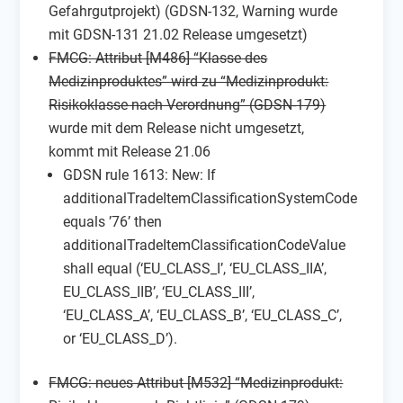
Gefahrgutprojekt) (GDSN-132, Warning wurde
mit GDSN-131 21.02 Release umgesetzt)
FMCG: Attribut [M486] “Klasse des
Medizinproduktes” wird zu “Medizinprodukt:
Risikoklasse nach Verordnung” (GDSN-179)
wurde mit dem Release nicht umgesetzt,
kommt mit Release 21.06
GDSN rule 1613: New: If
additionalTradeItemClassificationSystemCode
equals ’76’ then
additionalTradeItemClassificationCodeValue
shall equal (‘EU_CLASS_I’, ‘EU_CLASS_IIA’,
EU_CLASS_IIB’, ‘EU_CLASS_III’,
‘EU_CLASS_A’, ‘EU_CLASS_B’, ‘EU_CLASS_C’,
or ‘EU_CLASS_D’).
FMCG: neues Attribut [M532] “Medizinprodukt: