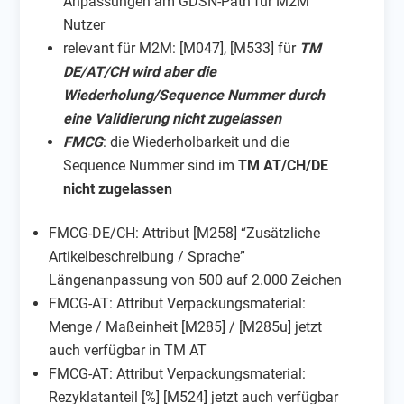
Anpassungen am GDSN-Path für M2M
Nutzer
relevant für M2M: [M047], [M533] für
TM
DE/AT/CH wird aber die
Wiederholung/Sequence Nummer durch
eine Validierung nicht zugelassen
FMCG
: die Wiederholbarkeit und die
Sequence Nummer sind im
TM AT/CH/DE
nicht zugelassen
FMCG-DE/CH: Attribut [M258] “Zusätzliche
Artikelbeschreibung / Sprache”
Längenanpassung von 500 auf 2.000 Zeichen
FMCG-AT: Attribut Verpackungsmaterial:
Menge / Maßeinheit [M285] / [M285u] jetzt
auch verfügbar in TM AT
FMCG-AT: Attribut Verpackungsmaterial:
Rezyklatanteil [%] [M524] jetzt auch verfügbar