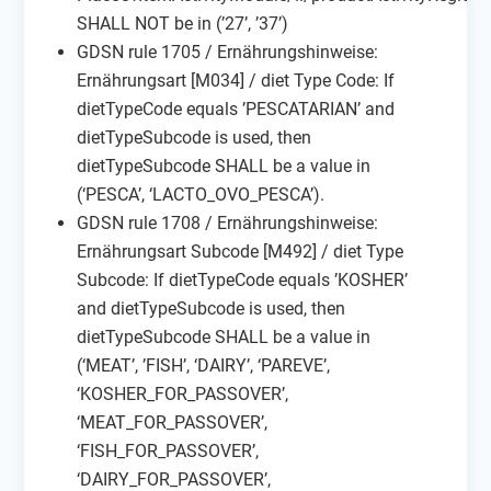
SHALL NOT be in (’27’, ’37’)
GDSN rule 1705 / Ernährungshinweise:
Ernährungsart [M034] / diet Type Code: If
dietTypeCode equals ’PESCATARIAN’ and
dietTypeSubcode is used, then
dietTypeSubcode SHALL be a value in
(‘PESCA’, ‘LACTO_OVO_PESCA’).
GDSN rule 1708 / Ernährungshinweise:
Ernährungsart Subcode [M492] / diet Type
Subcode: If dietTypeCode equals ’KOSHER’
and dietTypeSubcode is used, then
dietTypeSubcode SHALL be a value in
(‘MEAT’, ’FISH’, ‘DAIRY’, ‘PAREVE’,
‘KOSHER_FOR_PASSOVER’,
‘MEAT_FOR_PASSOVER’,
‘FISH_FOR_PASSOVER’,
‘DAIRY_FOR_PASSOVER’,