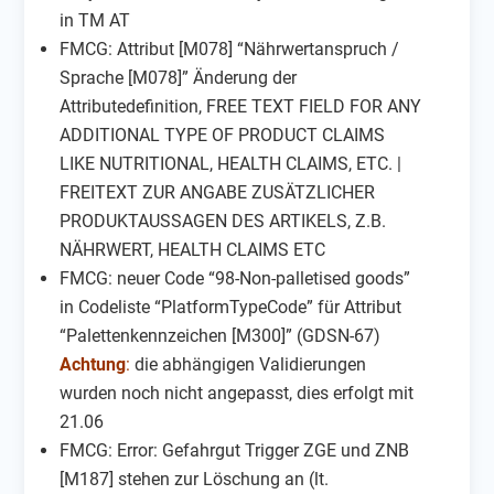
in TM AT
FMCG: Attribut [M078] “Nährwertanspruch /
Sprache [M078]” Änderung der
Attributedefinition, FREE TEXT FIELD FOR ANY
ADDITIONAL TYPE OF PRODUCT CLAIMS
LIKE NUTRITIONAL, HEALTH CLAIMS, ETC. |
FREITEXT ZUR ANGABE ZUSÄTZLICHER
PRODUKTAUSSAGEN DES ARTIKELS, Z.B.
NÄHRWERT, HEALTH CLAIMS ETC
FMCG: neuer Code “98-Non-palletised goods”
in Codeliste “PlatformTypeCode” für Attribut
“Palettenkennzeichen [M300]” (GDSN-67)
Achtung
:
die abhängigen Validierungen
wurden noch nicht angepasst, dies erfolgt mit
21.06
FMCG: Error: Gefahrgut Trigger ZGE und ZNB
[M187] stehen zur Löschung an (lt.