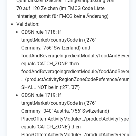
Qualitätskennzeichen” Längenanpassung von
70 auf 120 Zeichen (im FMCG Code Liste
hinterlegt, somit für FMCG keine Änderung)
Validation:
GDSN rule 1718: If
targetMarket/countryCode in (‘276’
Germany, ‘756’ Switzerland) and
foodAndBeverageIngredientModule/foodAndBeverageI
equals ‘CATCH_ZONE’ then
foodAndBeverageIngredientModule/foodAndBeverage
…/productActivityRegionZoneCodeReference/enumer
SHALL NOT be in (’27’, ’37’)
GDSN rule 1719: If
targetMarket/countryCode in (‘276’
Germany, ‘040’ Austria, ‘756’ Switzerland)
PlaceOfItemActivityModule/../productActivityTypeCo
equals ‘CATCH_ZONE’) then
PlaceOfItemActivityModule/../productActivityRegi