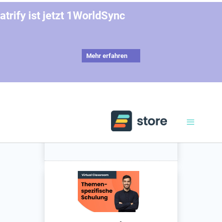
atrify ist jetzt 1WorldSync
Mehr erfahren
1
Details eingeben
❯
2
Warenkorb überprüfen
❭
3
Bestellungen
abschließen