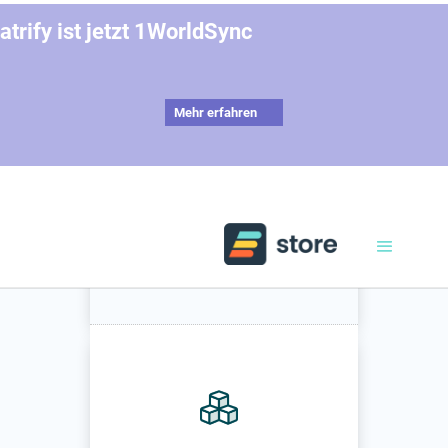
atrify ist jetzt 1WorldSync
Mehr erfahren
1
Details eingeben
❯
2
Warenkorb überprüfen
❭
3
Bestellungen
abschließen