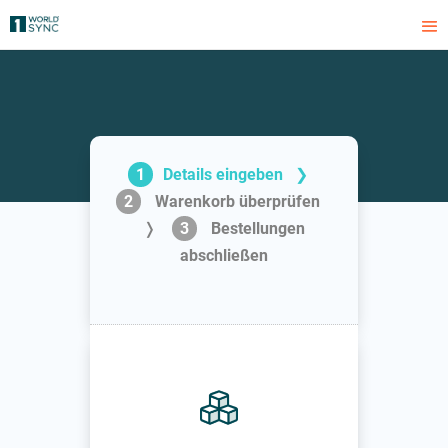
1
Details eingeben
❯
2
Warenkorb überprüfen
❭
3
Bestellungen
abschließen