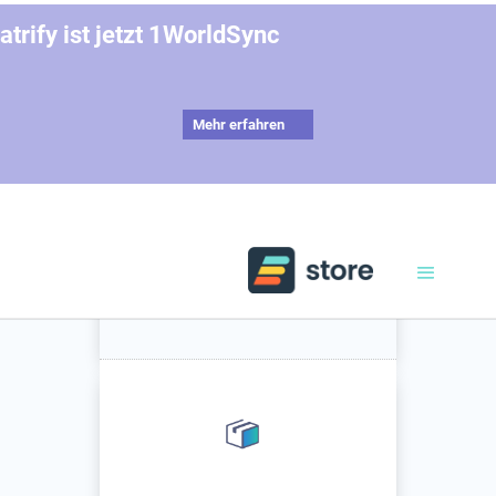
atrify ist jetzt 1WorldSync
Mehr erfahren
1
Details eingeben
❯
2
Warenkorb überprüfen
❭
3
Bestellungen
abschließen