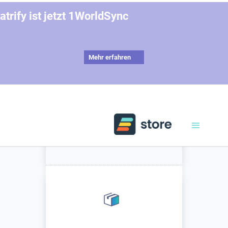
atrify ist jetzt 1WorldSync
Mehr erfahren
1
Details eingeben
❯
2
Warenkorb überprüfen
❭
3
Bestellungen
abschließen