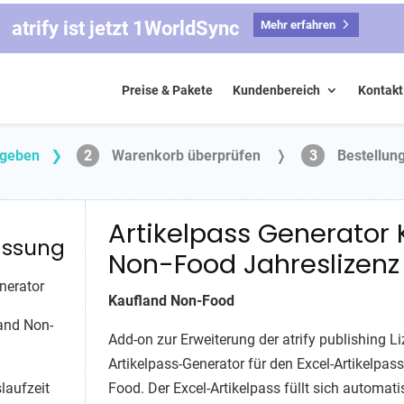
atrify ist jetzt 1WorldSync
Mehr erfahren
Preise & Pakete
Kundenbereich
Kontakt
ngeben
❯
2
Warenkorb überprüfen
❭
3
Bestellun
Artikelpass Generator 
ssung
Non-Food Jahreslizenz
nerator
Kaufland Non-Food
land Non-
Add-on zur Erweiterung der atrify publishing 
Artikelpass-Generator für den Excel-Artikelpas
laufzeit
Food. Der Excel-Artikelpass füllt sich automati