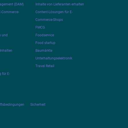
nagement (DAM)
Inhalte von Lieferanten erhalten
 E-Commerce-
Content-Lösungen für E-
Commerce-Shops
FMCG
n und
Foodservice
Food startup
Inhalten
Baumärkte
Unterhaltungselektronik
Travel Retail
 für E-
äftsbedingungen
Sicherheit