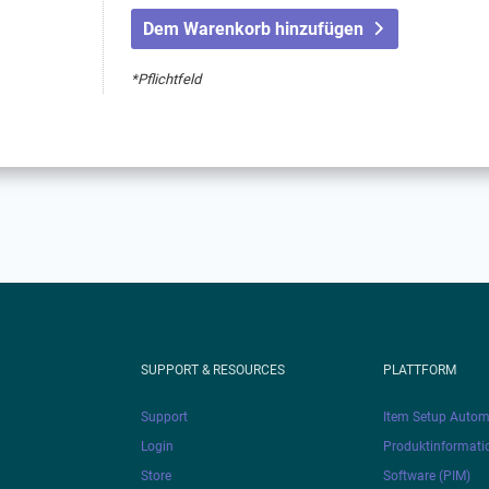
Dem Warenkorb hinzufügen
*Pflichtfeld
SUPPORT & RESOURCES
PLATTFORM
Support
Item Setup Autom
Login
Produktinformat
Store
Software (PIM)