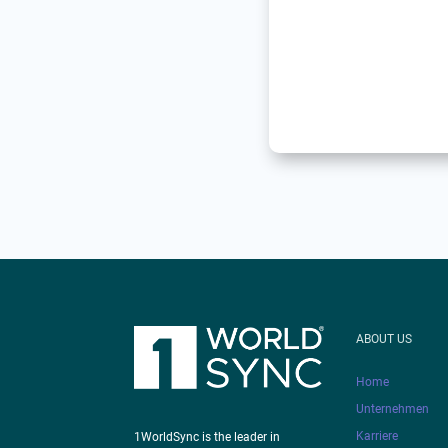
ABOUT US
Home
Unternehmen
Karriere
1WorldSync is the leader in