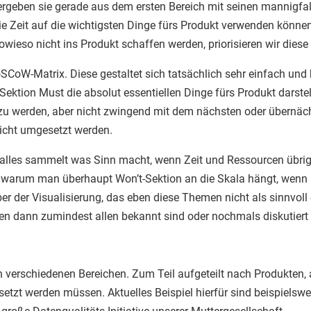
, ergeben sie gerade aus dem ersten Bereich mit seinen mannig
ie Zeit auf die wichtigsten Dinge fürs Produkt verwenden können
owieso nicht ins Produkt schaffen werden, priorisieren wir diese 
SCoW-Matrix. Diese gestaltet sich tatsächlich sehr einfach und b
ektion Must die absolut essentiellen Dinge fürs Produkt darstel
t zu werden, aber nicht zwingend mit dem nächsten oder übernäch
icht umgesetzt werden.
 alles sammelt was Sinn macht, wenn Zeit und Ressourcen übrig s
igt, warum man überhaupt Won’t-Sektion an die Skala hängt, wen
ber der Visualisierung, das eben diese Themen nicht als sinnvol
n dann zumindest allen bekannt sind oder nochmals diskutiert
n verschiedenen Bereichen. Zum Teil aufgeteilt nach Produkten
setzt werden müssen. Aktuelles Beispiel hierfür sind beispielsw