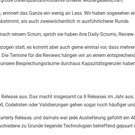
große Datenqualitäts-Initiative unserer Muttergesellschaft.
, erinnert das Ganze ein wenig an Less. Wir haben sogesehen ei
abstimmt, als auch zweiwöchentlich in ausführlicherer Runde.
 nach reinem Scrum, sprich sie haben ihre Daily Scrums, Review
ezogen statt, es kommt aber auch gerne einmal vor, dass mehr
. Die Termine für die Reviews hängen wir an einem entsprechend
 unsere Besprechungsräume durchaus Kapazitätsgrenzen haben, is
in Release aus. Das macht insgesamt ca 8 Releases im Jahr aus, d
l, Codelisten oder Validierungen gehen sogar noch häufiger u
rterly Release, und damals war jede Auslieferung gefühlt ein Ab
schiedene zu Grunde liegende Technologien betreffend gepaar