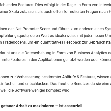
fehlenden Features. Dies erfolgt in der Regel in Form von Inter
einer Skala zulassen, als auch offen formulierten Fragen nach F
inen den Net Promoter Score und führen zum anderen einen Syst
empfehlungsquote, deren Wert es idealerweise mit jeder neuen Um
en Fragebogens, um ein quantitatives Feedback zur Gebrauchstau
 erlaubt uns die Datenerhebung in Form von Business Analytics
stimmte Features in den Applikationen genutzt werden oder könne
tionen zur Verbesserung bestimmter Abläufe & Features, wissen 
fachen und entschlacken. Das freut die Benutzer, da sie eine 
, weil die Software weniger komplex wird.
 getaner Arbeit zu maximieren — ist essenziell