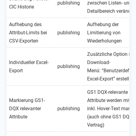
publishing
zwischen Listen- und 
CIC Historie
Detailbereich veränder
Aufhebung des
Aufhebung der
Attribut-Limits bei
publishing
Limitierung von
CSV-Exporten
Wiederholungen
Zusätzliche Option im
Individueller Excel-
Download-
publishing
Export
Menü:
“Benutzerdefinie
Excel-Export” erstellba
GS1 DQX-relevante
Markierung GS1-
Attribute werden mit L
DQX relevanter
publishing
inkl. Hover-Text markie
Attribute
(auch ohne GS1 DQX-
Vertrag)