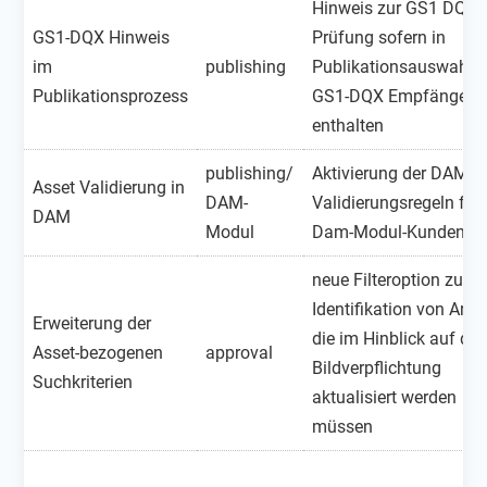
Hinweis zur GS1 DQX
GS1-DQX Hinweis
Prüfung sofern in
im
publishing
Publikationsauswahl e
Publikationsprozess
GS1-DQX Empfänger
enthalten
publishing/
Aktivierung der DAM
Asset Validierung in
DAM-
Validierungsregeln für
DAM
Modul
Dam-Modul-Kunden
neue Filteroption zur
Identifikation von Artik
Erweiterung der
die im Hinblick auf die
Asset-bezogenen
approval
Bildverpflichtung
Suchkriterien
aktualisiert werden
müssen