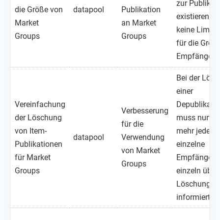
zur Publikat
die Größe von
datapool
Publikation
existieren n
Market
an Market
keine Limits
Groups
Groups
für die Größ
Empfängerkr
Bei der Lös
einer
Vereinfachung
Depublikati
Verbesserung
der Löschung
muss nun ni
für die
von Item-
mehr jeder
datapool
Verwendung
Publikationen
einzelne
von Market
für Market
Empfänger
Groups
Groups
einzeln über
Löschung
informiert w