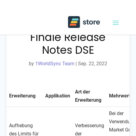
Release 22.09-
Finale Release
Notes DSE
by
1WorldSync Team
|
Sep. 22, 2022
Art der
Erweiterung
Applikation
Mehrwert fü
Erweiterung
Bei der
Verwendung
Aufhebung
Verbesserung
Market Grou
des Limits für
der