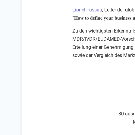
Lionel Tussau
, Leiter der gl
“𝐇𝐨𝐰 𝐭𝐨 𝐝𝐞𝐟𝐢𝐧𝐞 𝐲𝐨𝐮𝐫 𝐛𝐮𝐬𝐢𝐧𝐞𝐬𝐬 
Zu den wichtigsten Erkenntnis
MDR/IVDR/EUDAMED-Vorschrift
Erteilung einer Genehmigung d
sowie der Vergleich des Mark
30 ausg
M