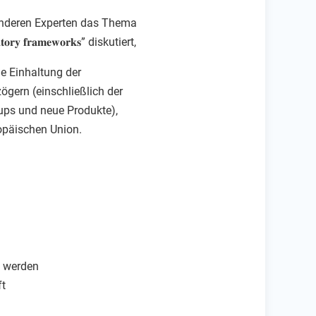
t anderen Experten das Thema
𝐠𝐮𝐥𝐚𝐭𝐨𝐫𝐲 𝐟𝐫𝐚𝐦𝐞𝐰𝐨𝐫𝐤𝐬” diskutiert,
ie Einhaltung der
gern (einschließlich der
-ups und neue Produkte),
opäischen Union.
t werden
ft