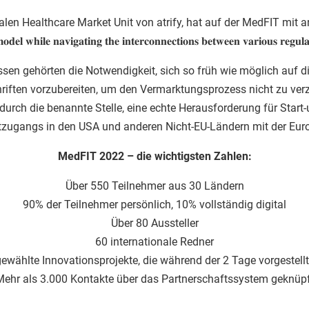
obalen Healthcare Market Unit von atrify, hat auf der MedFIT mi
𝐨𝐝𝐞𝐥 𝐰𝐡𝐢𝐥𝐞 𝐧𝐚𝐯𝐢𝐠𝐚𝐭𝐢𝐧𝐠 𝐭𝐡𝐞 𝐢𝐧𝐭𝐞𝐫𝐜𝐨𝐧𝐧𝐞𝐜𝐭𝐢𝐨𝐧𝐬 𝐛𝐞𝐭𝐰𝐞𝐞𝐧 𝐯𝐚𝐫𝐢𝐨𝐮𝐬 𝐫𝐞
sen gehörten die Notwendigkeit, sich so früh wie möglich auf d
en vorzubereiten, um den Vermarktungsprozess nicht zu verzö
urch die benannte Stelle, eine echte Herausforderung für Start
tzugangs in den USA und anderen Nicht-EU-Ländern mit der Eur
MedFIT 2022 – die wichtigsten Zahlen:
Über 550 Teilnehmer aus 30 Ländern
90% der Teilnehmer persönlich, 10% vollständig digital
Über 80 Aussteller
60 internationale Redner
ewählte Innovationsprojekte, die während der 2 Tage vorgestell
ehr als 3.000 Kontakte über das Partnerschaftssystem geknüp