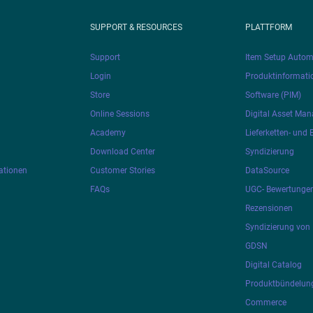
SUPPORT & RESOURCES
PLATTFORM
Support
Item Setup Autom
Login
Produktinformat
Store
Software (PIM)
Online Sessions
Digital Asset Ma
Academy
Lieferketten- und
Download Center
Syndizierung
ationen
Customer Stories
DataSource
FAQs
UGC- Bewertunge
Rezensionen
Syndizierung von 
GDSN
Digital Catalog
Produktbündelung
Commerce