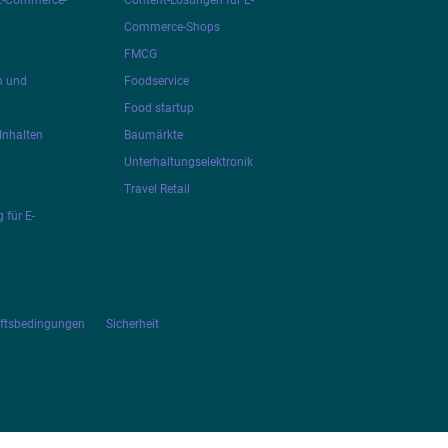
 E-Commerce-
Content-Lösungen für E-
Commerce-Shops
FMCG
n und
Foodservice
Food startup
Inhalten
Baumärkte
Unterhaltungselektronik
Travel Retail
 für E-
äftsbedingungen
Sicherheit