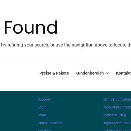
s Found
ry refining your search, or use the navigation above to locate t
Preise & Pakete
Kundenbereich
Kontakt
SUPPORT & RESOURCES
PLATTFORM
Support
Item Setup Autom
Login
Produktinformat
Store
Software (PIM)
Online Sessions
Digital Asset Ma