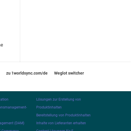
he
zu 1worldsync.com/de
Weglot switcher
UNSERE LÖSUNGEN
ation
Lösungen zur Erstellung von
ionsmanagement-
Produktinhalten
Bereitstellung von Produktinhalten
nagement (DAM)
Inhalte von Lieferanten erhalten