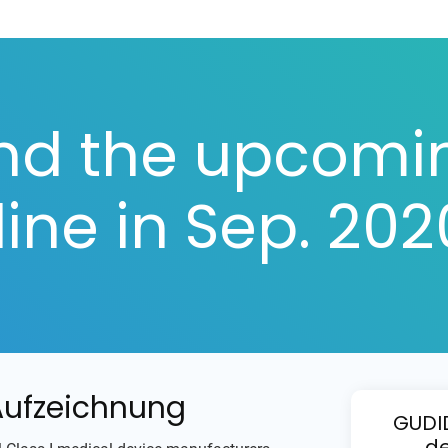
nd the upcomi
ine in Sep. 202
Aufzeichnung
GUDI
de