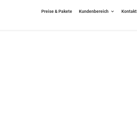
Preise & Pakete
Kundenbereich
Kontakt
en Sie Ihre Anmeldedaten unten ein!