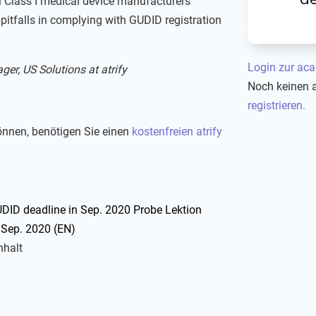
l Class I medical device manufacturers
d pitfalls in complying with GUDID registration
Login zur ac
ger, US Solutions at atrify
Noch keinen 
registrieren.
nnen, benötigen Sie einen
kostenfreien atrify
DID deadline in Sep. 2020
Probe Lektion
 Sep. 2020 (EN)
nhalt