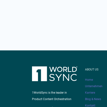
ABOUT US
Home
Unternehmen
Karriere
1WorldSync is the leader in
Blog & News
Product Content Orchestration
Kontakt