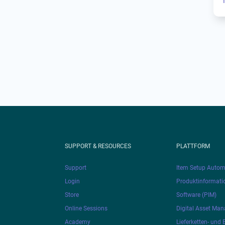
SUPPORT & RESOURCES
PLATTFORM
Support
Item Setup Autom
Login
Produktinformat
Store
Software (PIM)
Online Sessions
Digital Asset Ma
Academy
Lieferketten- und