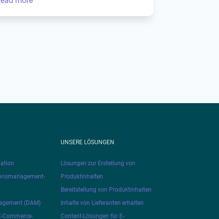
read more
UNSERE LÖSUNGEN
ation
Lösungen zur Erstellung von
ionsmanagement-
Produktinhalten
Bereitstellung von Produktinhalten
nagement (DAM)
Inhalte von Lieferanten erhalten
 E-Commerce-
Content-Lösungen für E-